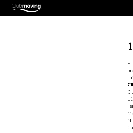
En
pr
sui
Cl
Cl
11
Té
Ma
N°
Ca