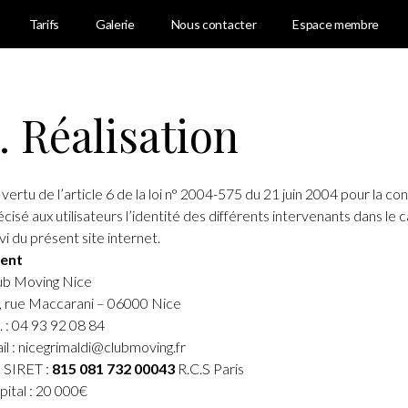
Tarifs
Galerie
Nous contacter
Espace membre
1. Réalisation
 vertu de l’article 6 de la loi n° 2004-575 du 21 juin 2004 pour la c
écisé aux utilisateurs l’identité des différents intervenants dans le
vi du présent site internet.
ient
ub Moving Nice
, rue Maccarani – 06000 Nice
l. : 04 93 92 08 84
il : nicegrimaldi@clubmoving.fr
 SIRET :
815 081 732 00043
R.C.S Paris
pital : 20 000€