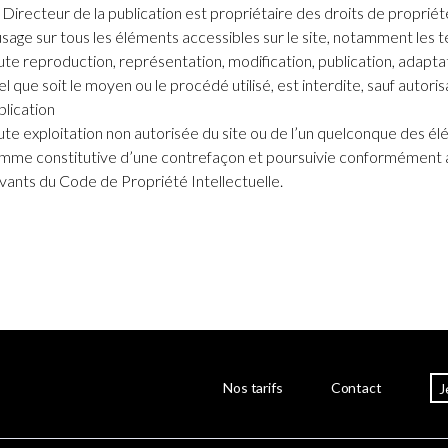
 Directeur de la publication est propriétaire des droits de propriété
usage sur tous les éléments accessibles sur le site, notamment les t
ute reproduction, représentation, modification, publication, adapta
el que soit le moyen ou le procédé utilisé, est interdite, sauf autori
blication
ute exploitation non autorisée du site ou de l’un quelconque des él
mme constitutive d’une contrefaçon et poursuivie conformément au
ivants du Code de Propriété Intellectuelle.
Nos tarifs
Contact
J