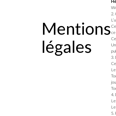
Hé
We
2. 
L’u
Mentions
Ce
ce
Ce
légales
Un
pu
3.
Ce
Le
To
jou
To
4.
Le 
Le
5.