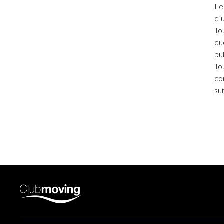
Le
d’
To
qu
pu
To
co
su